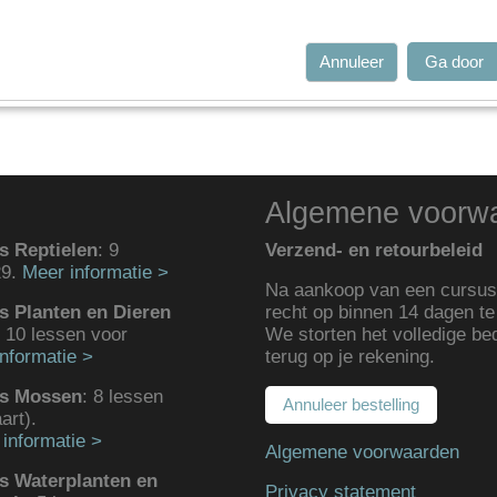
Annuleer
Ga door
Algemene voorw
s Reptielen
: 9
Verzend- en retourbeleid
29.
Meer informatie >
Na aankoop van een cursus 
s Planten en Dieren
recht op binnen 14 dagen te
: 10 lessen voor
We storten het volledige be
nformatie >
terug op je rekening.
us Mossen
: 8 lessen
Annuleer bestelling
art).
informatie >
Algemene voorwaarden
s Waterplanten en
Privacy statement