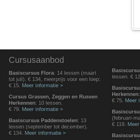
Cursusaanbod
Basiscursu
Basiscursus Flora
: 14 lessen (maart
lessen. € 1
tot juli). € 134, meerprijs voor een loep:
€ 15.
Meer informatie >
Basiscursu
Herkennen
Cursus Grassen, Zeggen en Russen
€ 75.
Meer i
Herkennen
: 10 lessen.
€ 79.
Meer informatie >
Basiscurs
(februari-ma
Basiscursus Paddenstoelen
: 13
€ 119.
Meer 
lessen (september tot december).
€ 134.
Meer informatie >
Basiscursu