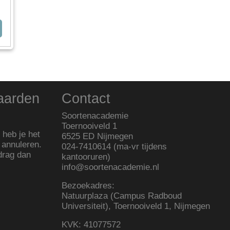
aarden
Contact
Soortenacademie
Toernooiveld 1
heb je het
6525 ED Nijmegen
 annuleren.
024-7410614 (ma-vr tijdens
drag dan
kantooruren)
info@soortenacademie.nl
Bezoekadres:
Natuurplaza (Campus Radboud
Universiteit), Toernooiveld 1, Nijmegen
KVK: 41077572