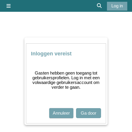
Ga naar hoofdinhoud
Log in
Zijpaneel
Schakel zoek i
Inloggen vereist
Gasten hebben geen toegang tot
gebruikersprofielen. Log in met een
volwaardige gebruikersaccount om
verder te gaan.
Annuleer
Ga door